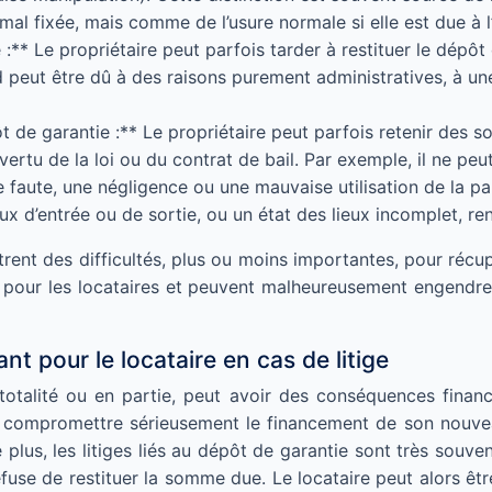
mal fixée, mais comme de l’usure normale si elle est due à 
e :** Le propriétaire peut parfois tarder à restituer le dép
tard peut être dû à des raisons purement administratives, à
t de garantie :** Le propriétaire peut parfois retenir des 
ertu de la loi ou du contrat de bail. Par exemple, il ne p
 faute, une négligence ou une mauvaise utilisation de la par
eux d’entrée ou de sortie, ou un état des lieux incomplet, re
ent des difficultés, plus ou moins importantes, pour récupér
t pour les locataires et peuvent malheureusement engendre
t pour le locataire en cas de litige
otalité ou en partie, peut avoir des conséquences financi
et compromettre sérieusement le financement de son nouvea
s, les litiges liés au dépôt de garantie sont très souvent
refuse de restituer la somme due. Le locataire peut alors 