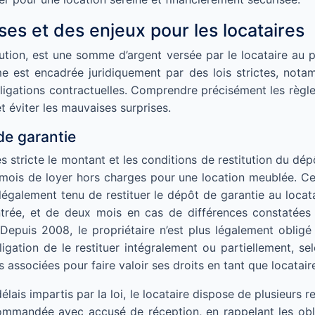
ses et des enjeux pour les locataires
ion, est une somme d’argent versée par le locataire au p
 est encadrée juridiquement par des lois strictes, notamm
ligations contractuelles. Comprendre précisément les règle
et éviter les mauvaises surprises.
de garantie
stricte le montant et les conditions de restitution du dépô
 mois de loyer hors charges pour une location meublée. Cet
 légalement tenu de restituer le dépôt de garantie au locata
entrée, et de deux mois en cas de différences constatées 
. Depuis 2008, le propriétaire n’est plus légalement obli
igation de le restituer intégralement ou partiellement, sel
s associées pour faire valoir ses droits en tant que locatair
lais impartis par la loi, le locataire dispose de plusieurs
ommandée avec accusé de réception, en rappelant les oblig